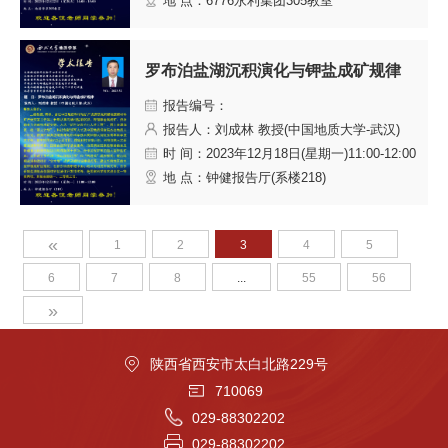
地 点：6776永利集团305教室
罗布泊盐湖沉积演化与钾盐成矿规律
报告编号：
报告人：刘成林 教授(中国地质大学-武汉)
时 间：2023年12月18日(星期一)11:00-12:00
地 点：钟健报告厅(系楼218)
«
1
2
3
4
5
6
7
8
...
55
56
»
陕西省西安市太白北路229号
710069
029-88302202
029-88302202