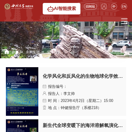
6776永利集团
AI智能搜索
»
»
首页
永利集团
学术报告
化学风化和反风化的生物地球化学效应：钾枝添叶与小铈牛刀
报告编号：
报告人：李文帅
时 间：2023年4月2日（星期二）15:00
地 点：钟健报告厅（系楼218）
新生代全球变暖下的海洋溶解氧演化：来自大洋钻探的启示