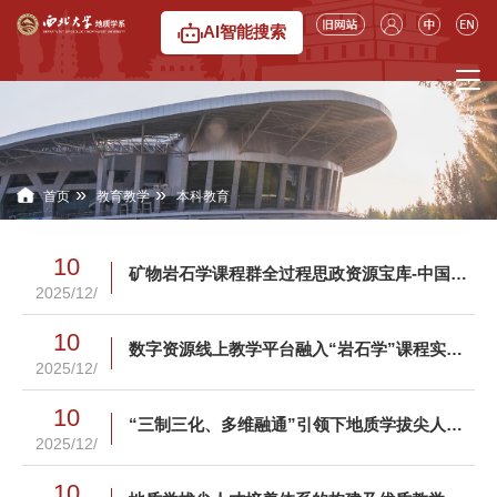
6776永利集团
AI智能搜索
»
»
首页
教育教学
本科教育
10
矿物岩石学课程群全过程思政资源宝库-中国新发现矿物的育人价值发掘与教学实践-康磊
2025/12/
10
数字资源线上教学平台融入“岩石学”课程实习的建设和探索-李红
2025/12/
10
“三制三化、多维融通”引领下地质学拔尖人才培养模式改革与实践——以yl6776永利集团为例-张志飞
2025/12/
10