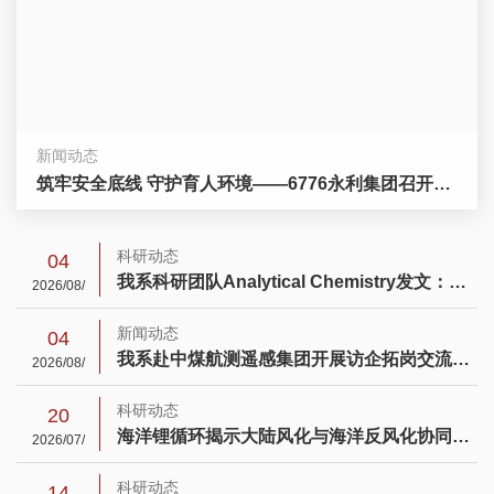
新闻动态
筑牢安全底线 守护育人环境——6776永利集团召开安全稳定工作部署会
科研动态
04
0
6
/0
10
我系科研团队Analytical Chemistry发文：高精度锡石原位锡同位素分析有了新“标尺”
2026/08/
新闻动态
04
我系赴中煤航测遥感集团开展访企拓岗交流活动
2026/08/
科研动态
20
海洋锂循环揭示大陆风化与海洋反风化协同调控新生代全球气候变冷
2026/07/
科研动态
14