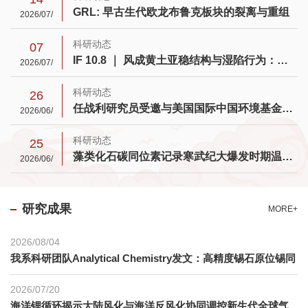
GRL: 早古生代欧龙布鲁克板块的裂离与重组
2026/07/
科研动态
07
IF 10.8 ｜ 风成黄土亚稳结构与湿陷行为：解码多尺度孔隙拓扑的渗流密码，重塑湿陷性黄土的水力控制机制
2026/07/
科研动态
26
任战利研究员受邀与美国国际中国环境基金会就地热能源问题进行交流
2026/06/
科研动态
25
藻类化石碳同位素记录寒武纪大爆发时期温室-超温室-温室三阶段气候变化模式
2026/06/
研究成果
MORE+
2026/08/04
我系科研团队Analytical Chemistry发文：高精度锡石原位锡同
位素分析有了新“标尺”
2026/07/20
海洋锂循环揭示大陆风化与海洋反风化协同调控新生代全球气