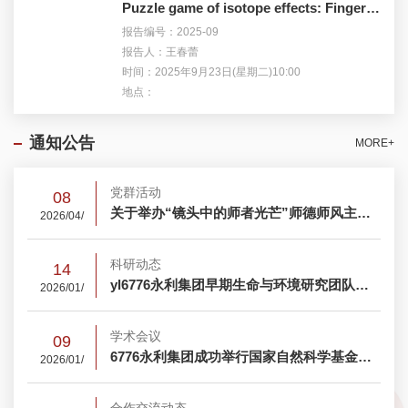
Puzzle game of isotope effects: Fingerprint andreconstruct the fates of organie molecules
报告编号：2025-09
报告人：王春蕾
时间：2025年9月23日(星期二)10:00
地点：
通知公告
MORE+
党群活动
08
关于举办“镜头中的师者光芒”师德师风主题手机摄影大赛的通知
2026/04/
科研动态
14
yl6776永利集团早期生命与环境研究团队重建了过去20亿年海洋氧化模型的演变过程
2026/01/
学术会议
09
6776永利集团成功举行国家自然科学基金申报指导会议
2026/01/
合作交流动态