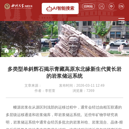
6776永利集团
AI智能搜索
»
»
首页
永利集团
科研动态
多类型单斜辉石揭示青藏高原东北缘新生代黄长岩
的岩浆储运系统
文章来源：
发布时间：2026-03-11 12:49
作者：李哲萱
浏览量：
7269
幔源岩浆在从源区到浅部的运移过程中，通常会经过由相互联通的
多层级运移通道和岩浆储库，即岩浆储运系统。近些年矿物学研究表
明，岩浆储运系统中通常会经历多批次的岩浆补给、岩浆混合、晶体-熔