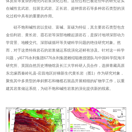
体反应等复杂的地壳内岩浆演化过程。这些过程已被近些年的研究证实
在碱性玄武岩、拉斑玄武岩、正长岩、超钾质岩石等多种岩石类型的演
化过程中具有的重要的作用。
硅不饱和碱性岩以贫硅、富碱、富碳为特征，其主要岩石类型包含
金伯利岩、黄长岩、霞石岩等深部地幔起源岩石，是探讨地球深部动力
学背景、地幔交代、深部碳循环等关键科学问题的绝佳研究对象。然
而，对于这类特殊岩石的岩浆储运系统演化还鲜有涉及。针对这一科学
问题，yl6776永利集团6776永利集团赖绍聪教授团队与中国科学院海洋
研究所、英国自然历史博物馆及长江大学科研人员合作，选择青藏高原
东北缘西秦岭礼县-宕昌地区好梯新生代黄长岩（图1）作为研究对象，
聚焦其中多类型的单斜辉石和橄榄石斑晶开展精细的矿物学工作，以重
建其岩浆储运系统，为硅不饱和碱性岩浆的演化提供新的线索。