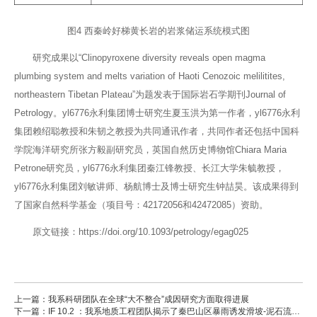
图4 西秦岭好梯黄长岩的岩浆储运系统模式图
研究成果以“Clinopyroxene diversity reveals open magma
plumbing system and melts variation of Haoti Cenozoic melilitites,
northeastern Tibetan Plateau”为题发表于国际岩石学期刊Journal of
Petrology。yl6776永利集团博士研究生夏玉洪为第一作者，yl6776永利
集团赖绍聪教授和朱韧之教授为共同通讯作者，共同作者还包括中国科
学院海洋研究所张方毅副研究员，英国自然历史博物馆Chiara Maria
Petrone研究员，yl6776永利集团秦江锋教授、长江大学朱毓教授，
yl6776永利集团刘敏讲师、杨航博士及博士研究生钟喆昊。该成果得到
了国家自然科学基金（项目号：42172056和42472085）资助。
原文链接：https://doi.org/10.1093/petrology/egag025
上一篇：我系科研团队在全球“大不整合”成因研究方面取得进展
下一篇：IF 10.2 ：我系地质工程团队揭示了秦巴山区暴雨诱发滑坡-泥石流灾