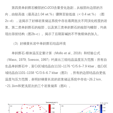
第四类单斜辉石幔部的Cr2O3含量变化急剧，从核部向边部的方
向，由较高值（最高达1.04 wt.%）骤降至较低值（< 0.4 wt.%）（图
2c–d），这揭示了好梯岩浆储运系统中存在着两批次不同演化程度的岩
浆。第二类单斜辉石的核部，以及第三类单斜辉石的核部与幔部，均表
现出筛状结构（图2b–c）。揭示了后期富碱的不平衡熔体的加入。
（3）好梯黄长岩中单斜辉石结晶环境
单斜辉石-熔体温压定量计算（Mollo et al., 2018）和经验公式
（Wass, 1979; Soesoo, 1997）约束出三组结晶温度压力范围：所有自
生晶单斜辉石中，富Cr区域结晶自1132–1176 ℃/5.6–7.9 kbar，低Cr区
域结晶自1101–1158 ℃/3.6–6.7 kbar（图3），所有的边部结晶自更低
温度与压力范围，表明好梯黄长岩的岩浆储运系统中存在~26.2 km、
~21.1km和更浅层次的三个岩浆储库（图4）。