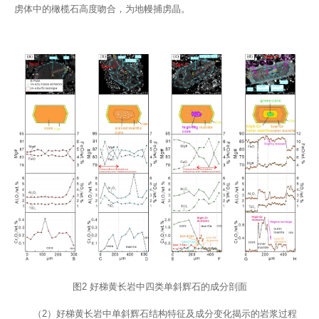
虏体中的橄榄石高度吻合，为地幔捕虏晶。
图2 好梯黄长岩中四类单斜辉石的成分剖面
（2）好梯黄长岩中单斜辉石结构特征及成分变化揭示的岩浆过程