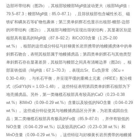
边部环带结构（图2b），其核部较幔部Mg#值波动更大（核部Mg#值：
79.5–87.3；幔部Mg#值：85.0–87.1），且筛状核部包含碱性长石、磁
铁矿和磷灰石等矿物包裹体；第三类单斜辉石也显示出核部-幔部-边部
的环带结构（图2c），其核部与幔部均呈现出筛状结构，其显著区别是
核部具有最高的Mg#值（87.8–92.2）和Cr2O3含量（1.25–2.00
wt.%），核部的这些成分特征与好梯黄长岩所携带的地幔捕虏体中的单
斜辉石吻合，表明其核部属于地幔捕虏晶；第四类单斜辉石与其他类型
单斜辉石存在显著差异，其核部与幔部之间具有清晰边界（图2d）。核
部富铁低镁（Mg#值：67.1–70.3），表现出Sr、Eu负异常（δEu =
0.30–0.49），与长石平衡，并呈现平缓的重稀土元素（HREE）配分模
式（(Gd/Yb)N = 1.03–1.48）。这些特征表明第四类单斜辉石核部为下
地壳捕虏晶。另外，第一类橄榄石核部具有较高的CaO（0.23–0.38
wt.%）和MnO（0.09–0.29 wt.%）含量以及较低的NiO含量（0.04–0.29
wt.%）。这些成分特征使其与地幔捕虏晶区分开来，为岩浆成因自生
晶；第二类橄榄石核部具有极高的Fo值（85.9–87.0），并伴有较低的
NiO含量（0.04–0.29 wt.%）以及较高的CaO（0.23–0.38 wt.%）和
MnO含量（0.09–0.29 wt.%），这些特征与好梯黄长岩所携带的地幔捕