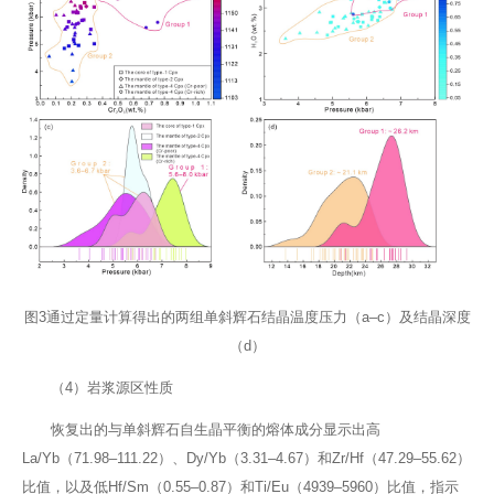
图3通过定量计算得出的两组单斜辉石结晶温度压力（a–c）及结晶深度
（d）
（4）岩浆源区性质
恢复出的与单斜辉石自生晶平衡的熔体成分显示出高
La/Yb（71.98–111.22）、Dy/Yb（3.31–4.67）和Zr/Hf（47.29–55.62）
比值，以及低Hf/Sm（0.55–0.87）和Ti/Eu（4939–5960）比值，指示